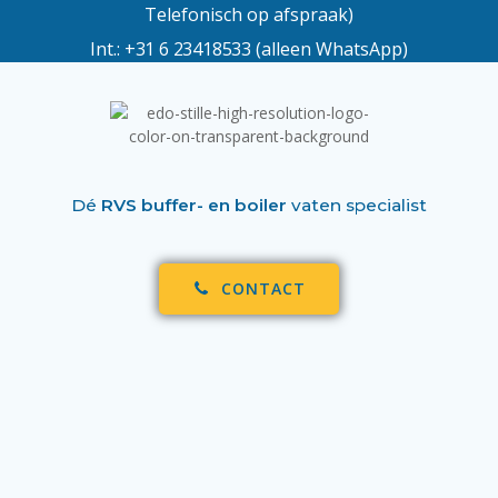
Telefonisch op afspraak)
Int.:
+31 6 23418533
(alleen WhatsApp)
Dé
RVS buffer- en boiler
vaten specialist
CONTACT