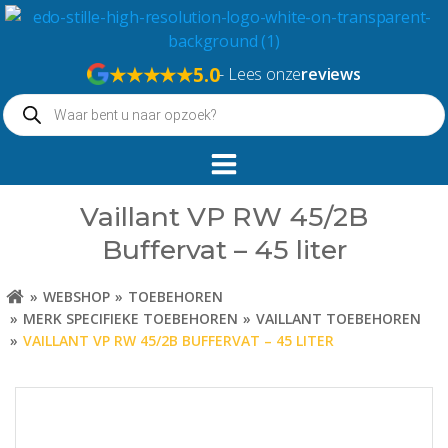
Naar
de
inhoud
★★★★★
5.0
- Lees onze
reviews
springen
Producten
zoeken
Vaillant VP RW 45/2B
Buffervat – 45 liter
WEBSHOP
TOEBEHOREN
MERK SPECIFIEKE TOEBEHOREN
VAILLANT TOEBEHOREN
VAILLANT VP RW 45/2B BUFFERVAT – 45 LITER