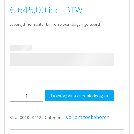
€
645,00
incl. BTW
Levertijd: normaliter binnen 5 werkdagen geleverd
Vaillant
Toevoegen aan winkelwagen
VP
RW
45/2B
Vaillant toebehoren
SKU:
0010034126
Categorie:
Buffervat
-