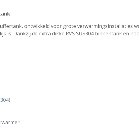
rtank
buffertank, ontwikkeld voor grote verwarmingsinstallaties w
elijk is. Dankzij de extra dikke RVS SUS304 binnentank en ho
S304)
erwarmer