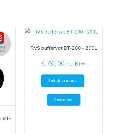
RVS buffervat BT-200 – 200L
€
795,00
incl. BTW
Bekijk product
Bestellen
l BT-