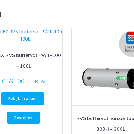
n
X RVS buffervat PWT-100
– 100L
€
595,00
incl. BTW
Bekijk product
Bestellen
RVS buffervat horizontaa
300H – 300L