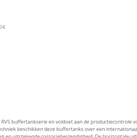
04
RVS buffertankserie en voldoet aan de productiecontrole vo
echniek beschikken deze buffertanks over een internationa
g en uitstekende corrosiebestendigheid. De horizontale ui