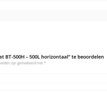
at BT-500H – 500L horizontaal” te beoordelen
 velden zijn gemarkeerd met
*