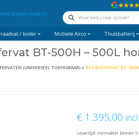
★★★
Producten
zoeken
aadvat / boiler
Mobiele Airco
Thuisbatterij
ervat BT-500H – 500L ho
FERVATEN (UNIVERSEEL TOEPASBAAR)
RVS BUFFERVAT BT-500H
€
1.395,00
inc
Levertijd: normaliter binnen 