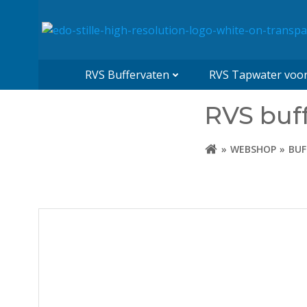
Naar
de
inhoud
springen
RVS Buffervaten
RVS Tapwater voorr
RVS buff
WEBSHOP
BUF