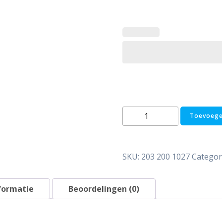
RVS
Toevoege
buffervat
BT-
500H
SKU:
203 200 1027
Categor
-
500L
horizontaal
formatie
Beoordelingen (0)
aantal