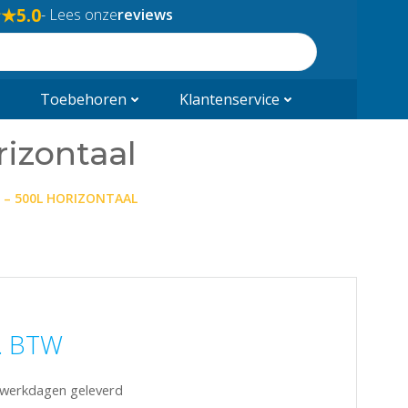
★★
5.0
- Lees onze
reviews
Toebehoren
Klantenservice
rizontaal
 – 500L HORIZONTAAL
l. BTW
5 werkdagen geleverd