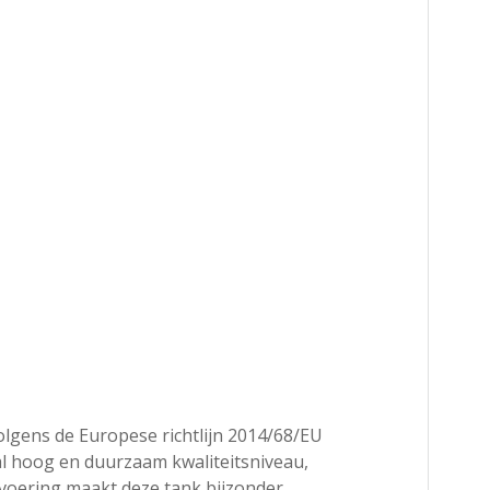
lgens de Europese richtlijn 2014/68/EU
al hoog en duurzaam kwaliteitsniveau,
tvoering maakt deze tank bijzonder