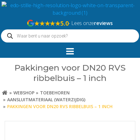
Naar
de
inhoud
★★★★★
5.0
- Lees onze
reviews
springen
Producten
zoeken
Pakkingen voor DN20 RVS
ribbelbuis – 1 inch
WEBSHOP
TOEBEHOREN
AANSLUITMATERIAAL (WATERZIJDIG)
PAKKINGEN VOOR DN20 RVS RIBBELBUIS – 1 INCH