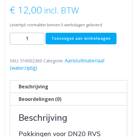
€
12,00
incl. BTW
Levertijd: normaliter binnen 5 werkdagen geleverd
Pakkingen
Toevoegen aan winkelwagen
voor
DN20
RVS
Aansluitmateriaal
SKU:
516002360
Categorie:
ribbelbuis
(waterzijdig)
-
1
Beschrijving
inch
aantal
Beoordelingen (0)
Beschrijving
Pakkingen voor DN20 RVS