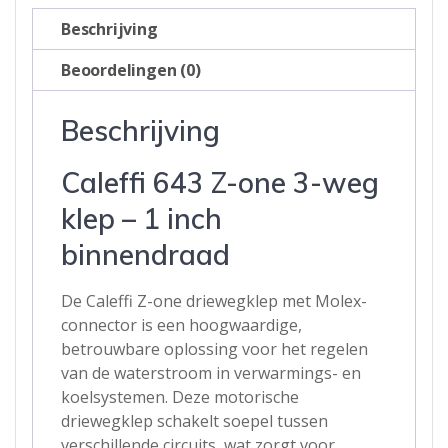
-
Beschrijving
1
inch
Beoordelingen (0)
Bi
aantal
Beschrijving
Caleffi 643 Z-one 3-weg
klep – 1 inch
binnendraad
De Caleffi Z-one driewegklep met Molex-
connector is een hoogwaardige,
betrouwbare oplossing voor het regelen
van de waterstroom in verwarmings- en
koelsystemen. Deze motorische
driewegklep schakelt soepel tussen
verschillende circuits, wat zorgt voor