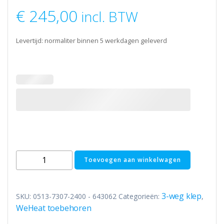
€
245,00
incl. BTW
Levertijd: normaliter binnen 5 werkdagen geleverd
Caleffi
Toevoegen aan winkelwagen
643
Z-
one
3-weg klep
SKU:
0513-7307-2400 - 643062
Categorieën:
,
drieweg
WeHeat toebehoren
klep