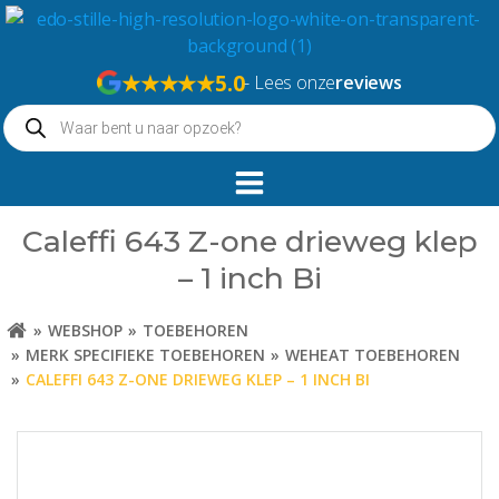
Naar
de
inhoud
★★★★★
5.0
- Lees onze
reviews
springen
Producten
zoeken
Caleffi 643 Z-one drieweg klep
– 1 inch Bi
WEBSHOP
TOEBEHOREN
MERK SPECIFIEKE TOEBEHOREN
WEHEAT TOEBEHOREN
CALEFFI 643 Z-ONE DRIEWEG KLEP – 1 INCH BI